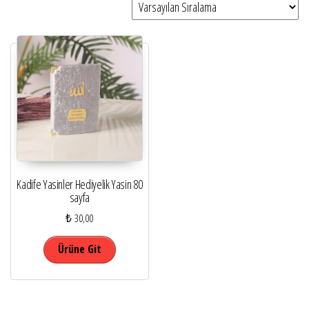
Kadife Yasinler Hediyelik Yasin 80
sayfa
₺
30,00
Bu ürünün birden fazla varyasyonu var. Seçenekle
Ürüne Git