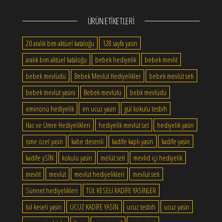
ÜRÜN ETIKETLERI
20 aralık bim aktüel kataloğu
128 sayfa yasin
aralık bim aktüel kataloğu
bebek hediyelik
bebek mevlit
bebek mevlüdü
Bebek Mevlüt Hediyelikler
bebek mevlüt seti
bebek mevlüt yasini
Bebek mevlütü
bebk mevlüdü
eminönü hediyelik
en ucuz yasin
gül kokulu tesbih
Hac ve Umre Hediyelikleri
hediyelik mevlüt set
hediyelik yasin
isme özel yasin
kabe desenli
kadife kaplı yasin
kadife yasin
kadife ySİN
kokulu yasin
melüt seti
mevlid içi hediyelik
mevlit
mevlüt
mevlüt hediyelikleri
mevlüt seti
Sünnet hediyelikleri
TÜL KESELİ KADİFE YASİNLER
tül keseli yasin
UCUZ KADİFE YASİN
ucuz tesbih
ucuz yasin