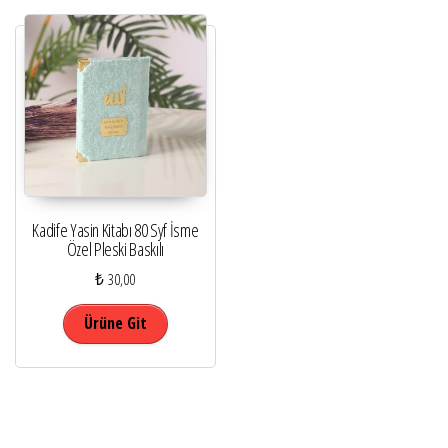
Kadife Yasin Kitabı 80 Syf İsme
Özel Pleski Baskılı
₺
30,00
Bu ürünün birden fazla varyasyonu var. Seçenekle
Ürüne Git