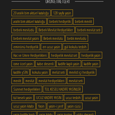
ÜRÜN ETIKETLERI
20 aralık bim aktüel kataloğu
128 sayfa yasin
aralık bim aktüel kataloğu
bebek hediyelik
bebek mevlit
bebek mevlüdü
Bebek Mevlüt Hediyelikler
bebek mevlüt seti
bebek mevlüt yasini
Bebek mevlütü
bebk mevlüdü
eminönü hediyelik
en ucuz yasin
gül kokulu tesbih
Hac ve Umre Hediyelikleri
hediyelik mevlüt set
hediyelik yasin
isme özel yasin
kabe desenli
kadife kaplı yasin
kadife yasin
kadife ySİN
kokulu yasin
melüt seti
mevlid içi hediyelik
mevlit
mevlüt
mevlüt hediyelikleri
mevlüt seti
Sünnet hediyelikleri
TÜL KESELİ KADİFE YASİNLER
tül keseli yasin
UCUZ KADİFE YASİN
ucuz tesbih
ucuz yasin
ucuz yasin kitabı
Yasin
yasin-i şerif
yasin cüzü
yasin kadife kaplı
yasin kitabı
yasin toptan
yıldız desenli